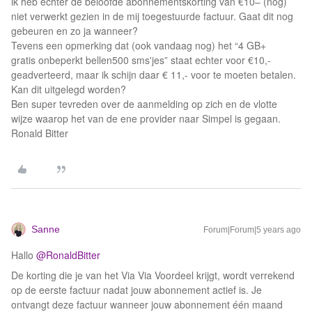
ik heb echter de beloofde abonnementskorting van €10– (nog)
niet verwerkt gezien in de mij toegestuurde factuur. Gaat dit nog
gebeuren en zo ja wanneer?
Tevens een opmerking dat (ook vandaag nog) het “4 GB+
gratis onbeperkt bellen500 sms'jes” staat echter voor €10,-
geadverteerd, maar ik schijn daar € 11,- voor te moeten betalen.
Kan dit uitgelegd worden?
Ben super tevreden over de aanmelding op zich en de vlotte
wijze waarop het van de ene provider naar Simpel is gegaan.
Ronald Bitter
Sanne
Forum|Forum|5 years ago
Hallo
@RonaldBitter
De korting die je van het Via Via Voordeel krijgt, wordt verrekend
op de eerste factuur nadat jouw abonnement actief is. Je
ontvangt deze factuur wanneer jouw abonnement één maand