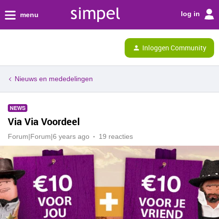
log in
menu
Inloggen Community
Nieuws en mededelingen
NEWS
Via Via Voordeel
Forum|Forum|6 years ago
19 reacties