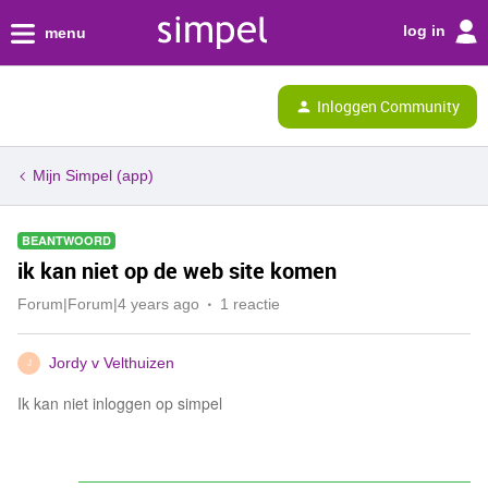
log in
menu
Inloggen Community
Mijn Simpel (app)
BEANTWOORD
ik kan niet op de web site komen
Forum|Forum|4 years ago
1 reactie
Jordy v Velthuizen
J
Ik kan niet inloggen op simpel