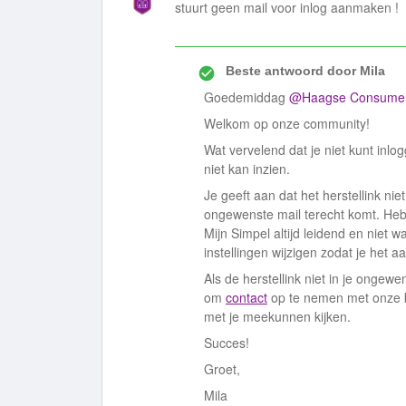
stuurt geen mail voor inlog aanmaken !
Beste antwoord door
Mila
Goedemiddag
@Haagse Consume
Welkom op onze community!
Wat vervelend dat je niet kunt inlo
niet kan inzien.
Je geeft aan dat het herstellink n
ongewenste mail terecht komt. Heb j
Mijn Simpel altijd leidend en niet w
instellingen wijzigen zodat je het a
Als de herstellink niet in je ongew
om
contact
op te nemen met onze k
met je meekunnen kijken.
Succes!
Groet,
Mila