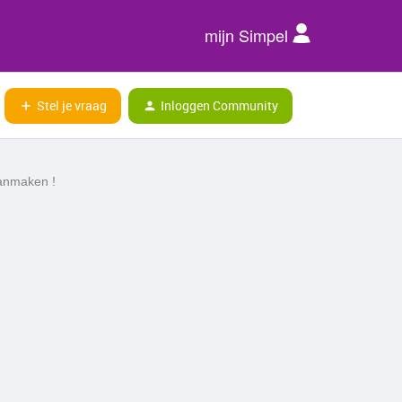
mijn Simpel
Stel je vraag
Inloggen Community
aanmaken !