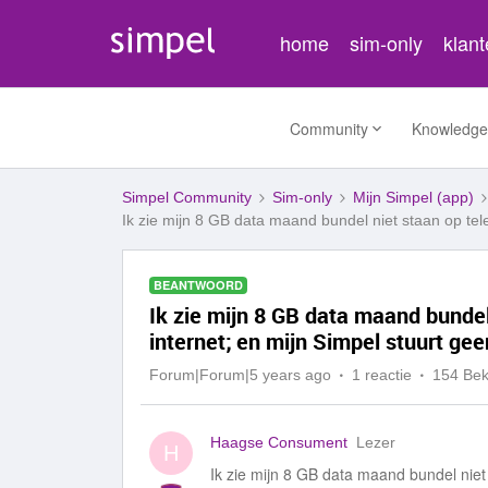
home
sim-only
klan
Community
Knowledge
Simpel Community
Sim-only
Mijn Simpel (app)
Ik zie mijn 8 GB data maand bundel niet staan op tel
BEANTWOORD
Ik zie mijn 8 GB data maand bundel
internet; en mijn Simpel stuurt ge
Forum|Forum|5 years ago
1 reactie
154 Be
Haagse Consument
Lezer
H
Ik zie mijn 8 GB data maand bundel niet 