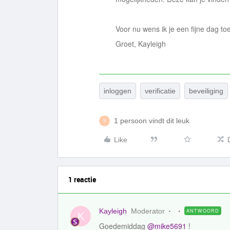
Voor nu wens ik je een fijne dag to
Groet, Kayleigh
inloggen
verificatie
beveiliging
1 persoon vindt dit leuk
S
Like
1 reactie
Kayleigh
Moderator
ANTWOORD
K
Goedemiddag ​
@mike5691
!