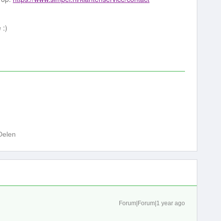
e :)
Delen
Forum|Forum|1 year ago