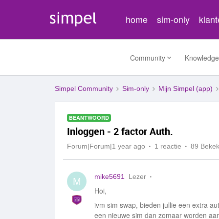
home
sim-only
klan
Community
Knowledge
Simpel Community
Sim-only
Mijn Simpel (app)
BEANTWOORD
Inloggen - 2 factor Auth.
Forum|Forum|1 year ago
1 reactie
89 Beke
mike5691
Lezer
M
Hoi,
ivm sim swap, bieden jullie een extra aut
een nieuwe sim dan zomaar worden aan