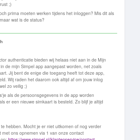
ust ;)
toch prima moeten werken tijdens het inloggen? Mis dit als
 maar wat is de status?
gh
tor authenticatie bieden wij helaas niet aan in de Mijn
 in de mijn Simpel app aangepast worden, net zoals
rt. Jij bent de enige die toegang heeft tot deze app,
eld. Wij raden het daarom ook altijd af om jouw inlog
el zo veilig ;)
sms'je als de persoonsgegevens in de app worden
als er een nieuwe simkaart is besteld. Zo blijf je altijd
te hebben. Mocht je er niet uitkomen of nog verder
ct met ons opnemen via 1 van onze contact
 op:
https://www.simpel.nl/klantenservice/contact