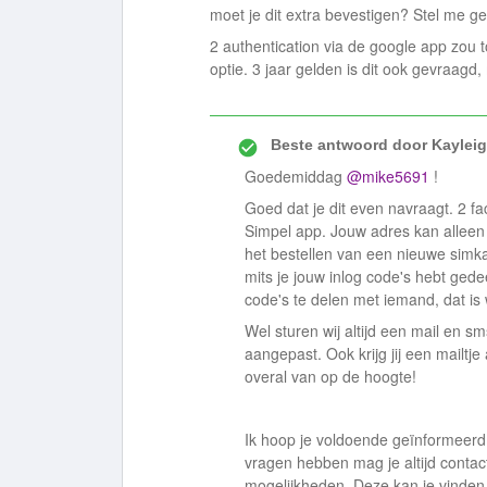
moet je dit extra bevestigen? Stel me ger
2 authentication via de google app zou 
optie. 3 jaar gelden is dit ook gevraagd,
Beste antwoord door
Kaylei
Goedemiddag ​
@mike5691
!
Goed dat je dit even navraagt. 2 fac
Simpel app. Jouw adres kan alleen
het bestellen van een nieuwe simkaa
mits je jouw inlog code's hebt gede
code's te delen met iemand, dat is w
Wel sturen wij altijd een mail en 
aangepast. Ook krijg jij een mailtje 
overal van op de hoogte!
Ik hoop je voldoende geïnformeerd 
vragen hebben mag je altijd conta
mogelijkheden. Deze kan je vinden