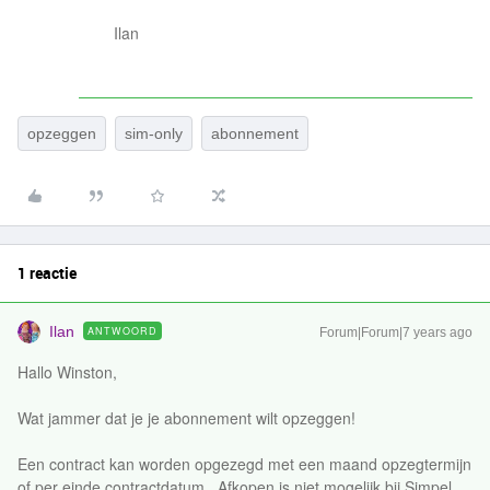
Ilan
opzeggen
sim-only
abonnement
1 reactie
Ilan
ANTWOORD
Forum|Forum|7 years ago
Hallo Winston,
Wat jammer dat je je abonnement wilt opzeggen!
Een contract kan worden opgezegd met een maand opzegtermijn
of per einde contractdatum. Afkopen is niet mogelijk bij Simpel,