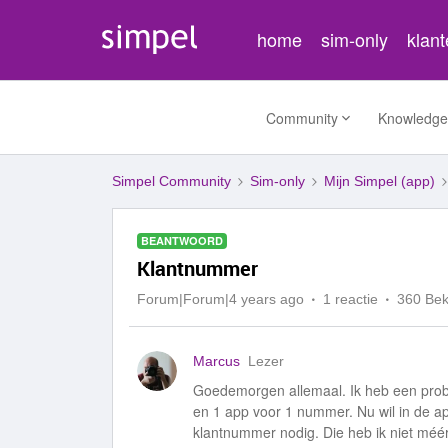
home
sim-only
klan
Community
Knowledge
Simpel Community
Sim-only
Mijn Simpel (app)
BEANTWOORD
Klantnummer
Forum|Forum|4 years ago
1 reactie
360 Be
Marcus
Lezer
Goedemorgen allemaal. Ik heb een probl
en 1 app voor 1 nummer. Nu wil in de ap
klantnummer nodig. Die heb ik niet méé