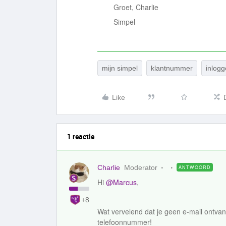
Groet, Charlie
Simpel
mijn simpel
klantnummer
inlog
Like
1 reactie
Charlie
Moderator
ANTWOORD
Hi
@Marcus
,
+8
Wat vervelend dat je geen e-mail ontva
telefoonnummer!