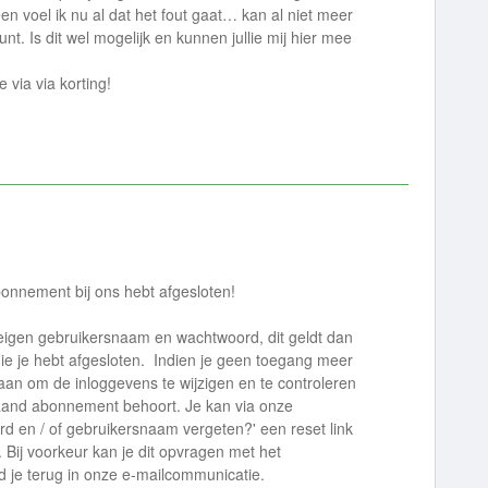
een voel ik nu al dat het fout gaat… kan al niet meer
t. Is dit wel mogelijk en kunnen jullie mij hier mee
 via via korting!
onnement bij ons hebt afgesloten!
 eigen gebruikersnaam en wachtwoord, dit geldt dan
e je hebt afgesloten. Indien je geen toegang meer
 aan om de inloggevens te wijzigen en te controleren
aand abonnement behoort. Je kan via onze
d en / of gebruikersnaam vergeten?' een reset link
Bij voorkeur kan je dit opvragen met het
d je terug in onze e-mailcommunicatie.