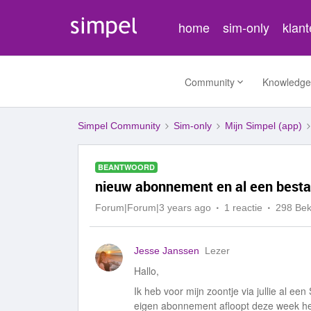
home
sim-only
klan
Community
Knowledge
Simpel Community
Sim-only
Mijn Simpel (app)
BEANTWOORD
nieuw abonnement en al een best
Forum|Forum|3 years ago
1 reactie
298 Be
Jesse Janssen
Lezer
Hallo,
Ik heb voor mijn zoontje via jullie al 
eigen abonnement afloopt deze week he