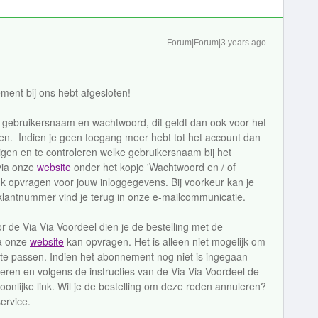
Forum|Forum|3 years ago
ment bij ons hebt afgesloten!
n gebruikersnaam en wachtwoord, dit geldt dan ook voor het
en. Indien je geen toegang meer hebt tot het account dan
zigen en te controleren welke gebruikersnaam bij het
via onze
website
onder het kopje 'Wachtwoord en / of
k opvragen voor jouw inloggegevens. Bij voorkeur kan je
 klantnummer vind je terug in onze e-mailcommunicatie.
de Via Via Voordeel dien je de bestelling met de
ia onze
website
kan opvragen. Het is alleen niet mogelijk om
e te passen. Indien het abonnement nog niet is ingegaan
leren en volgens de instructies van de Via Via Voordeel de
onlijke link. Wil je de bestelling om deze reden annuleren?
ervice.