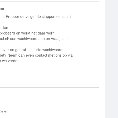
em
 bent. Probeer de volgende stappen eens uit?
arten
eprobeerd en werkt het daar wel?
impel.nl/ een wachtwoord aan en vraag zo je
over en gebruik je juiste wachtwoord.
t niet? Neem dan even contact met ons op via
n we verder.
Delen