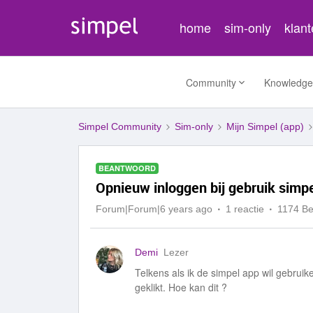
home
sim-only
klan
Community
Knowledge
Simpel Community
Sim-only
Mijn Simpel (app)
BEANTWOORD
Opnieuw inloggen bij gebruik simp
Forum|Forum|6 years ago
1 reactie
1174 B
Demi
Lezer
Telkens als ik de simpel app wil gebrui
geklikt. Hoe kan dit ?