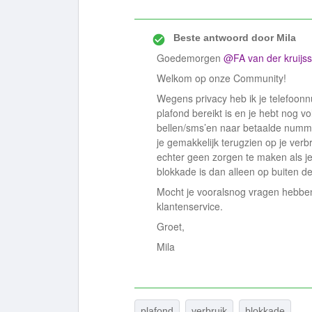
Beste antwoord door
Mila
Goedemorgen
@FA van der kruijs
Welkom op onze Community!
Wegens privacy heb ik je telefoonn
plafond bereikt is en je hebt nog 
bellen/sms’en naar betaalde numme
je gemakkelijk terugzien op je verbr
echter geen zorgen te maken als j
blokkade is dan alleen op buiten d
Mocht je vooralsnog vragen hebben,
klantenservice.
Groet,
Mila
plafond
verbruik
blokkade