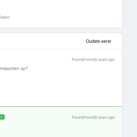
Delen
Oudste eerst
Forum|Forum|5 years ago
e misschien op?
RD
Forum|Forum|5 years ago