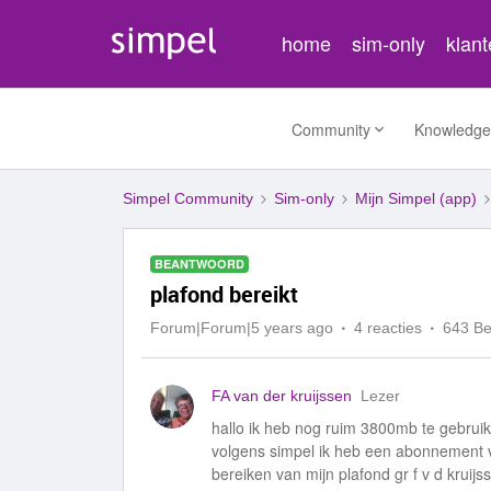
home
sim-only
klan
Community
Knowledge
Simpel Community
Sim-only
Mijn Simpel (app)
BEANTWOORD
plafond bereikt
Forum|Forum|5 years ago
4 reacties
643 B
FA van der kruijssen
Lezer
hallo ik heb nog ruim 3800mb te gebrui
volgens simpel ik heb een abonnement 
bereiken van mijn plafond gr f v d kruijss