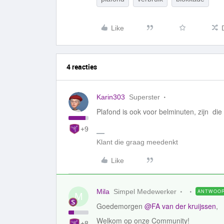
Like
4 reacties
Karin303
Superster
Plafond is ook voor belminuten, zijn di
+9
Klant die graag meedenkt
Like
Mila
Simpel Medewerker
ANTWOO
M
Goedemorgen
@FA van der kruijssen
,
Welkom op onze Community!
+8