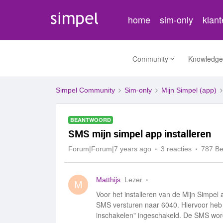
home
sim-only
klan
Community
Knowledge
Simpel Community
Sim-only
Mijn Simpel (app)
BEANTWOORD
SMS mijn simpel app installeren
Forum|Forum|7 years ago
3 reacties
787 B
Matthijs
Lezer
M
Voor het installeren van de Mijn Simpel 
SMS versturen naar 6040. Hiervoor heb 
inschakelen" ingeschakeld. De SMS word