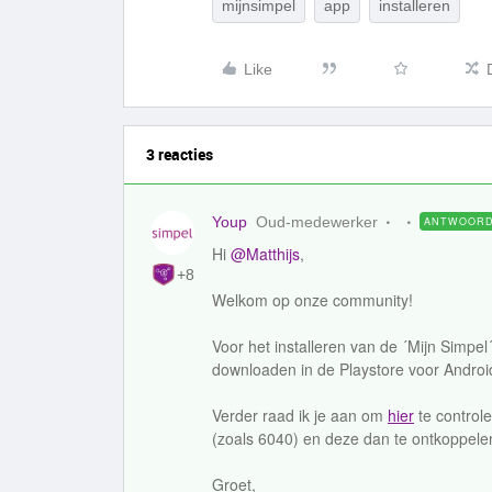
mijnsimpel
app
installeren
Like
3 reacties
Youp
Oud-medewerker
ANTWOOR
Hi
@Matthijs
,
+8
Welkom op onze community!
Voor het installeren van de ´Mijn Simpel
downloaden in de Playstore voor Androi
Verder raad ik je aan om
hier
te control
(zoals 6040) en deze dan te ontkoppele
Groet,