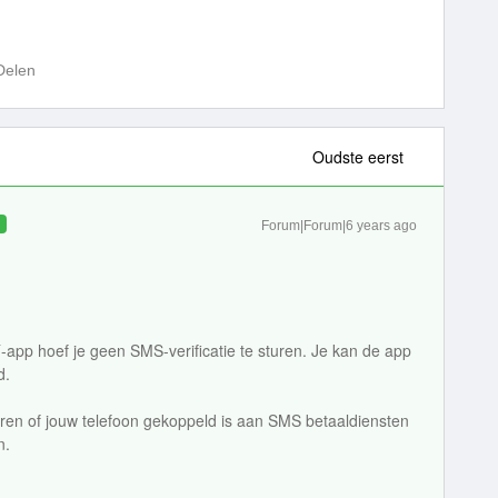
Delen
Oudste eerst
D
Forum|Forum|6 years ago
´-app hoef je geen SMS-verificatie te sturen. Je kan de app
d.
eren of jouw telefoon gekoppeld is aan SMS betaaldiensten
n.