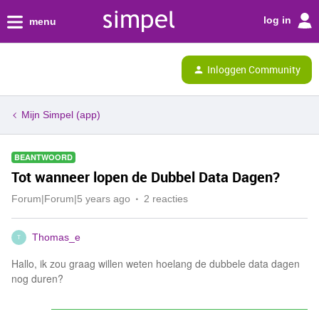
log in
menu
Inloggen Community
Mijn Simpel (app)
BEANTWOORD
Tot wanneer lopen de Dubbel Data Dagen?
Forum|Forum|5 years ago
2 reacties
Thomas_e
T
Hallo, ik zou graag willen weten hoelang de dubbele data dagen
nog duren?