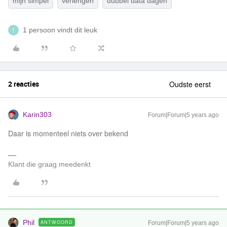
mijn simpel
verlengen
dubbel data dagen
1 persoon vindt dit leuk
T
2 reacties
Oudste eerst
Karin303
Forum|Forum|5 years ago
Daar is momenteel niets over bekend
Klant die graag meedenkt
Phil
ANTWOORD
Forum|Forum|5 years ago