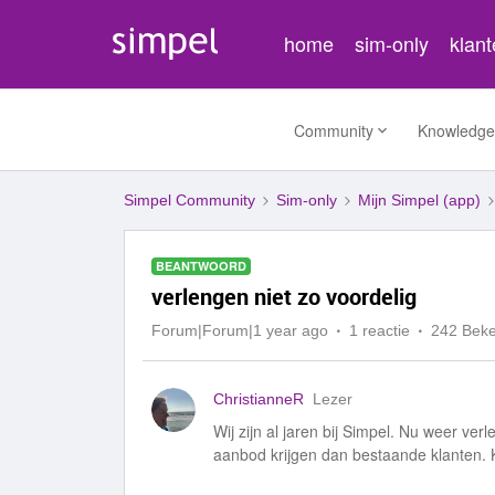
home
sim-only
klan
Community
Knowledge
Simpel Community
Sim-only
Mijn Simpel (app)
BEANTWOORD
verlengen niet zo voordelig
Forum|Forum|1 year ago
1 reactie
242 Bek
ChristianneR
Lezer
Wij zijn al jaren bij Simpel. Nu weer ver
aanbod krijgen dan bestaande klanten. K