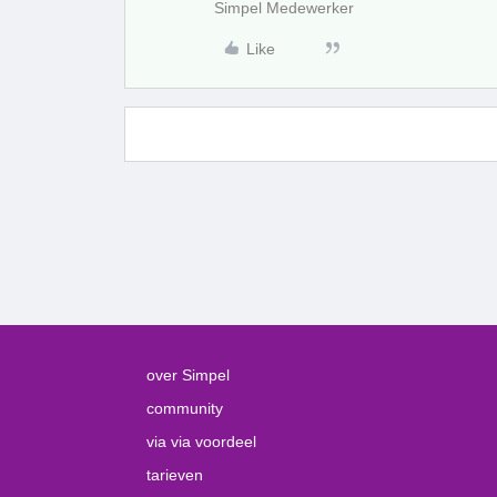
Simpel Medewerker
Like
over Simpel
community
via via voordeel
tarieven