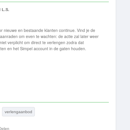
 L.S.
or nieuwe en bestaande klanten continue. Vind je de
k aanraden om even te wachten: de actie zal later weer
iet verplicht om direct te verlengen zodra dat
hten en het Simpel account in de gaten houden.
verlengaanbod
Delen