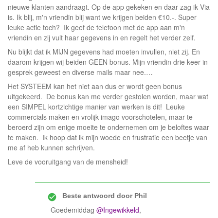
nieuwe klanten aandraagt. Op de app gekeken en daar zag ik Via
is. Ik blij, m'n vriendin blij want we krijgen beiden €10.-. Super
leuke actie toch? Ik geef de telefoon met de app aan m'n
vriendin en zij vult haar gegevens in en regelt het verder zelf.
Nu blijkt dat ik MIJN gegevens had moeten invullen, niet zij. En
daarom krijgen wij beiden GEEN bonus. Mijn vriendin drie keer in
gesprek geweest en diverse mails maar nee.…
Het SYSTEEM kan het niet aan dus er wordt geen bonus
uitgekeerd. De bonus kan me verder gestolen worden, maar wat
een SIMPEL kortzichtige manier van werken is dit! Leuke
commercials maken en vrolijk imago voorschotelen, maar te
beroerd zijn om enige moeite te ondernemen om je beloftes waar
te maken. Ik hoop dat ik mijn woede en frustratie een beetje van
me af heb kunnen schrijven.
Leve de vooruitgang van de mensheid!
Beste antwoord door
Phil
Goedemiddag
@Ingewikkeld
,