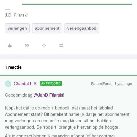
J.D. Filarski
verlengen
abonnement
verlengaanbod
1 reactie
Chantal L.S.
ANTWOORD
Forum|Forum|1 year ago
C
Goedemiddag ​
@JanD Filarski
!
Klopt het dat je de rode 1 bedoelt, dat naast het tabblad
Abonnement staat? Dit betekent namelijk dat je het abonnement
mag verlengen en een actie mag kiezen uit het huidige
verlengaanbod. De ‘rode 1’ brengt je hiervan op de hoogte.
Als je contract binnen 6 maanden afloopt (of het contract