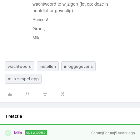
wachtwoord te wijzigen (let op; deze is
hoofdletter gevoelig).
Succes!
Groet,
Mila
wachtwoord
instellen
inloggegevens
mijn simpel app
1 reactie
Mila
ANTWOORD
Forum|Forum|5 years ago
M