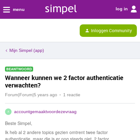
log in
menu
Inloggen Community
Mijn Simpel (app)
BEANTWOORD
Wanneer kunnen we 2 factor authenticatie
verwachten?
Forum|Forum|5 years ago
1 reactie
accountgemaaktvoordezevraag
A
Beste Simpel,
Ik heb al 2 andere topics gezien omtrent twee factor
authenticatie, maar die is er nog steeds niet. 2 factor