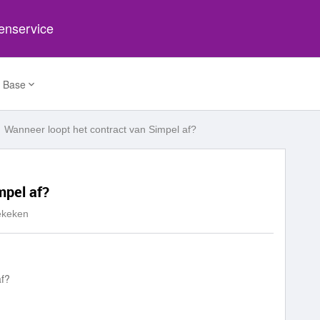
tenservice
 Base
Wanneer loopt het contract van Simpel af?
mpel af?
ekeken
af?