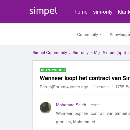
home
sim-only
klan
Community
Knowledge
Simpel Community
Sim-only
Mijn Simpel (app)
BEANTWOORD
Wanneer loopt het contract van Si
Forum|Forum|4 years ago
1 reactie
1755 B
Mohamad Saleh
Lezer
Wanneer loopt het contract van Simpel 
groetjes, Mohammed