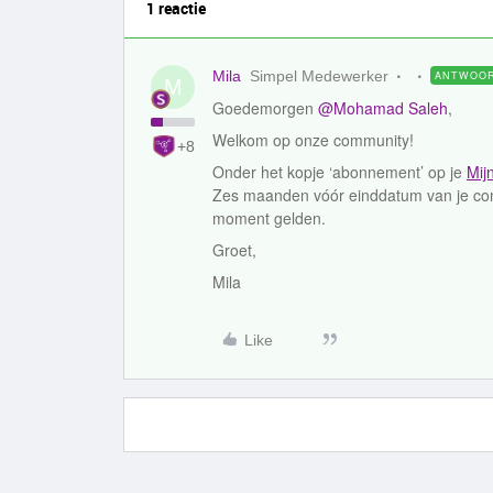
1 reactie
Mila
Simpel Medewerker
ANTWOO
M
Goedemorgen
@Mohamad Saleh
,
Welkom op onze community!
+8
Onder het kopje ‘abonnement’ op je
Mij
Zes maanden vóór einddatum van je cont
moment gelden.
Groet,
Mila
Like