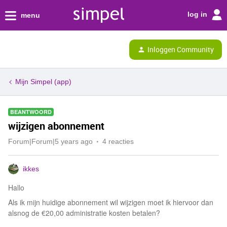
log in
menu
Inloggen Community
Mijn Simpel (app)
BEANTWOORD
wijzigen abonnement
Forum|Forum|5 years ago
4 reacties
ikkes
Hallo
Als ik mijn huidige abonnement wil wijzigen moet ik hiervoor dan
alsnog de €20,00 administratie kosten betalen?