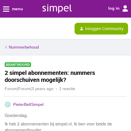
log in
menu
Inloggen Community
Nummerbehoud
BEANTWOORD
2 simpel abonnementen: nummers
doorschuiven mogelijk?
Forum|Forum|3 years ago
1 reactie
PieterBeltSimpel
P
Goedendag,
Ik heb 2 abonnementen bij simpel.nl. Ik ben voor beide de
abonnementhouder: