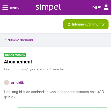
log in
menu
Inloggen Community
Nummerbehoud
BEANTWOORD
Abonnement
Forum|Forum|4 years ago
1 reactie
arnoldfit
A
Hoe lang blijft de aanbieding voor onbeperkte minuten en 10GB
geldig?