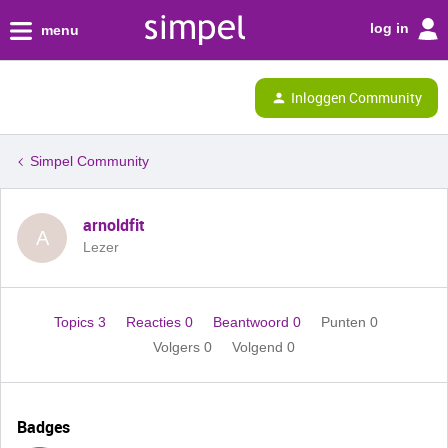
log in
menu
Inloggen Community
Simpel Community
arnoldfit
A
Lezer
Topics 3
Reacties 0
Beantwoord 0
Punten 0
Volgers
0
Volgend
0
Badges