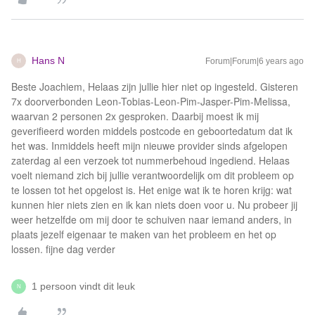
Hans N
Forum|Forum|6 years ago
H
Beste Joachiem, Helaas zijn jullie hier niet op ingesteld. Gisteren
7x doorverbonden Leon-Tobias-Leon-Pim-Jasper-Pim-Melissa,
waarvan 2 personen 2x gesproken. Daarbij moest ik mij
geverifieerd worden middels postcode en geboortedatum dat ik
het was. Inmiddels heeft mijn nieuwe provider sinds afgelopen
zaterdag al een verzoek tot nummerbehoud ingediend. Helaas
voelt niemand zich bij jullie verantwoordelijk om dit probleem op
te lossen tot het opgelost is. Het enige wat ik te horen krijg: wat
kunnen hier niets zien en ik kan niets doen voor u. Nu probeer jij
weer hetzelfde om mij door te schuiven naar iemand anders, in
plaats jezelf eigenaar te maken van het probleem en het op
lossen. fijne dag verder
1 persoon vindt dit leuk
N