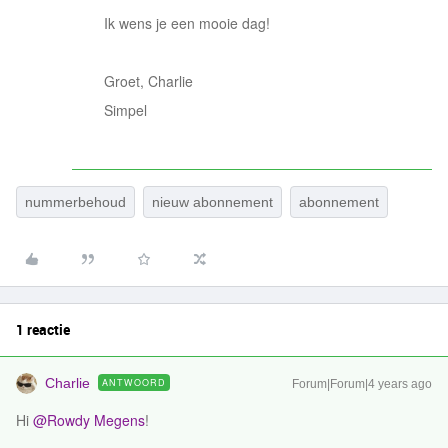
Ik wens je een mooie dag!
Groet, Charlie
Simpel
nummerbehoud
nieuw abonnement
abonnement
1 reactie
Charlie
ANTWOORD
Forum|Forum|4 years ago
Hi
@Rowdy Megens
!