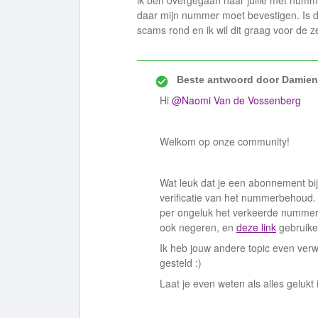
ik ben overgegaan naar jullie met numme
daar mijn nummer moet bevestigen. Is dit
scams rond en ik wil dit graag voor de 
Beste antwoord door
Damien
Hi
@Naomi Van de Vossenberg
Welkom op onze community!
Wat leuk dat je een abonnement bij
verificatie van het nummerbehoud
per ongeluk het verkeerde numme
ook negeren, en
deze link
gebruiken 
Ik heb jouw andere topic even verwi
gesteld :)
Laat je even weten als alles gelukt 