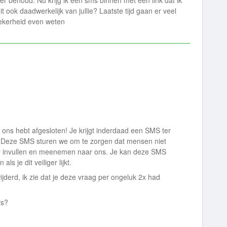
r behoud. Nu krijg ik een sms binnen met een link dat ik
 ook daadwerkelijk van jullie? Laatste tijd gaan er veel
zekerheid even weten
 ons hebt afgesloten! Je krijgt inderdaad een SMS ter
. Deze SMS sturen we om te zorgen dat mensen niet
r invullen en meenemen naar ons. Je kan deze SMS
als je dit veiliger lijkt.
jderd, ik zie dat je deze vraag per ongeluk 2x had
is?