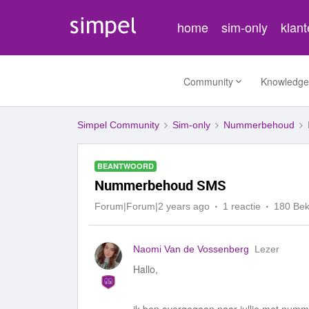
home
sim-only
klan
Community
Knowledge
Simpel Community
Sim-only
Nummerbehoud
BEANTWOORD
Nummerbehoud SMS
Forum|Forum|2 years ago
1 reactie
180 Be
Naomi Van de Vossenberg
Lezer
Hallo,