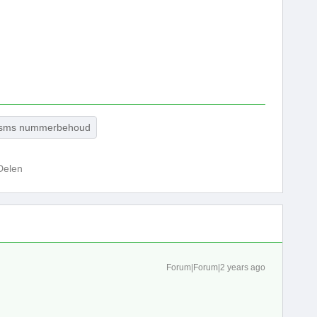
ie sms nummerbehoud
Delen
Forum|Forum|2 years ago