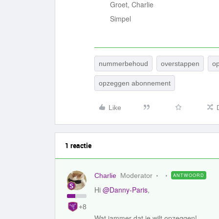
Groet, Charlie
Simpel
nummerbehoud
overstappen
o
opzeggen abonnement
Like
1 reactie
Charlie
Moderator
ANTWOORD
Hi
@Danny-Paris
,
+8
Wat jammer dat je wilt opzeggen!