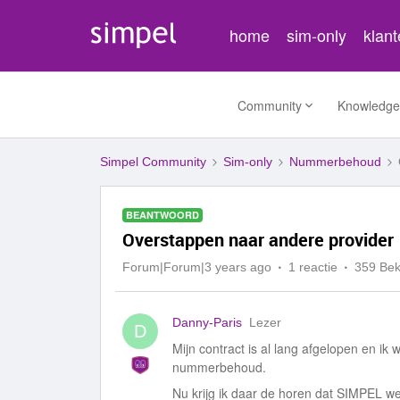
home
sim-only
klan
Community
Knowledge
Simpel Community
Sim-only
Nummerbehoud
BEANTWOORD
Overstappen naar andere provider
Forum|Forum|3 years ago
1 reactie
359 Be
Danny-Paris
Lezer
D
Mijn contract is al lang afgelopen en ik
nummerbehoud.
Nu krijg ik daar de horen dat SIMPEL 