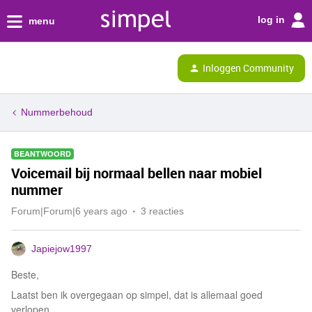
log in
menu
Inloggen Community
Nummerbehoud
BEANTWOORD
Voicemail bij normaal bellen naar mobiel
nummer
Forum|Forum|6 years ago
3 reacties
Japiejow1997
Beste,
Laatst ben ik overgegaan op simpel, dat is allemaal goed
verlopen,.