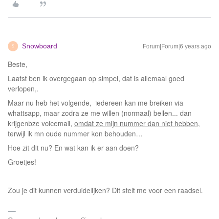
Snowboard
Forum|Forum|6 years ago
S
Beste,
Laatst ben ik overgegaan op simpel, dat is allemaal goed
verlopen,.
Maar nu heb het volgende, iedereen kan me breiken via
whattsapp, maar zodra ze me willen (normaal) bellen... dan
krijgenbze voicemail,
omdat ze mijn nummer dan niet hebben,
terwijl ik mn oude nummer kon behouden…
Hoe zit dit nu? En wat kan ik er aan doen?
Groetjes!
Zou je dit kunnen verduidelijken? Dit stelt me voor een raadsel.