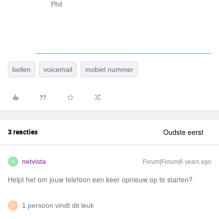
Phil
bellen
voicemail
mobiel nummer
3 reacties
Oudste eerst
netvista
Forum|Forum|6 years ago
N
Helpt het om jouw telefoon een keer opnieuw op te starten?
1 persoon vindt dit leuk
S