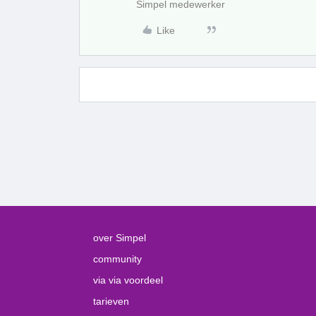
Simpel medewerker
Like
over Simpel
community
via via voordeel
tarieven