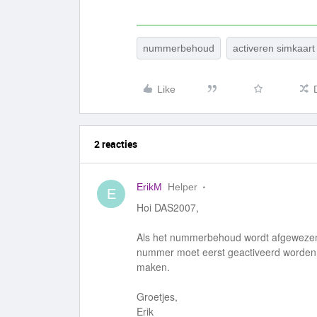
nummerbehoud
activeren simkaart
Like
2 reacties
ErikM
Helper
E
Hoi DAS2007,
Als het nummerbehoud wordt afgewezen 
nummer moet eerst geactiveerd worden v
maken.
Groetjes,
Erik