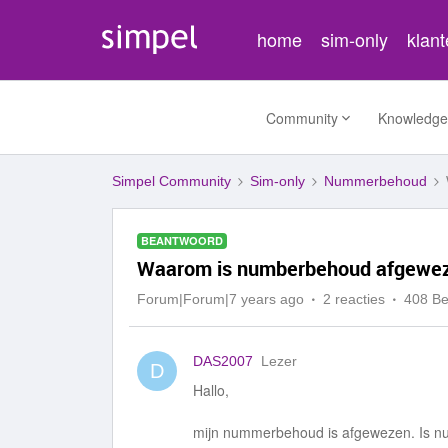
home
sim-only
klan
Community
Knowledge
Simpel Community
Sim-only
Nummerbehoud
BEANTWOORD
Waarom is numberbehoud afgewe
Forum|Forum|7 years ago
2 reacties
408 B
DAS2007
Lezer
D
Hallo,
mijn nummerbehoud is afgewezen. Is nu