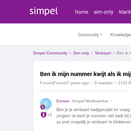
home
sim-only
klan
Community
Knowledge
Simpel Community
Sim-only
Simkaart
Ben ik 
Ben ik mijn nummer kwijt als ik mij
Forum|Forum|7 years ago
0 reacties
2131 
Esmee
Simpel Medewerker
E
Ben je je simkaart kwijtgeraakt en vraag
+3
zorgen! Je bent je nummer niet kwijt bij 
zo snel mogelijk je simkaart te blokkere