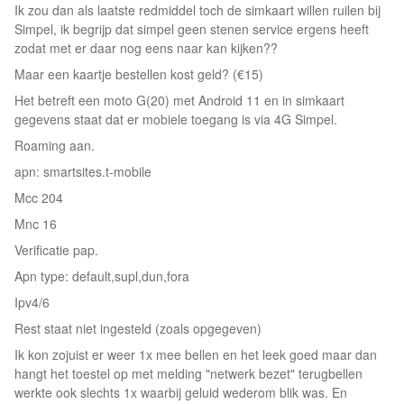
Ik zou dan als laatste redmiddel toch de simkaart willen ruilen bij
Simpel, ik begrijp dat simpel geen stenen service ergens heeft
zodat met er daar nog eens naar kan kijken??
Maar een kaartje bestellen kost geld? (€15)
Het betreft een moto G(20) met Android 11 en in simkaart
gegevens staat dat er mobiele toegang is via 4G Simpel.
Roaming aan.
apn: smartsites.t-mobile
Mcc 204
Mnc 16
Verificatie pap.
Apn type: default,supl,dun,fora
Ipv4/6
Rest staat niet ingesteld (zoals opgegeven)
Ik kon zojuist er weer 1x mee bellen en het leek goed maar dan
hangt het toestel op met melding "netwerk bezet" terugbellen
werkte ook slechts 1x waarbij geluid wederom blik was. En