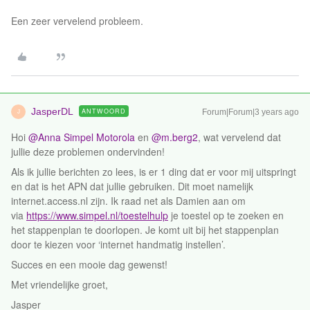
Een zeer vervelend probleem.
JasperDL
ANTWOORD
Forum|Forum|3 years ago
J
Hoi
@Anna Simpel Motorola
en
@m.berg2
, wat vervelend dat
jullie deze problemen ondervinden!
Als ik jullie berichten zo lees, is er 1 ding dat er voor mij uitspringt
en dat is het APN dat jullie gebruiken. Dit moet namelijk
internet.access.nl zijn. Ik raad net als Damien aan om
via
https://www.simpel.nl/toestelhulp
je toestel op te zoeken en
het stappenplan te doorlopen. Je komt uit bij het stappenplan
door te kiezen voor ‘internet handmatig instellen’.
Succes en een mooie dag gewenst!
Met vriendelijke groet,
Jasper