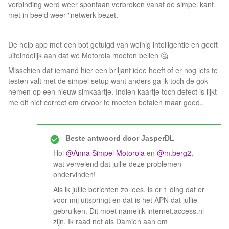
verbinding werd weer spontaan verbroken vanaf de simpel kant
met in beeld weer "netwerk bezet.
De help app met een bot getuigd van weinig intelligentie en geeft
uiteindelijk aan dat we Motorola moeten bellen 🤔
Misschien dat iemand hier een briljant idee heeft of er nog iets te
testen valt met de simpel setup want anders ga ik toch de gok
nemen op een nieuw simkaartje. Indien kaartje toch defect is lijkt
me dit niet correct om ervoor te moeten betalen maar goed..
Beste antwoord door
JasperDL
Hoi
@Anna Simpel Motorola
en
@m.berg2
,
wat vervelend dat jullie deze problemen
ondervinden!
Als ik jullie berichten zo lees, is er 1 ding dat er
voor mij uitspringt en dat is het APN dat jullie
gebruiken. Dit moet namelijk internet.access.nl
zijn. Ik raad net als Damien aan om