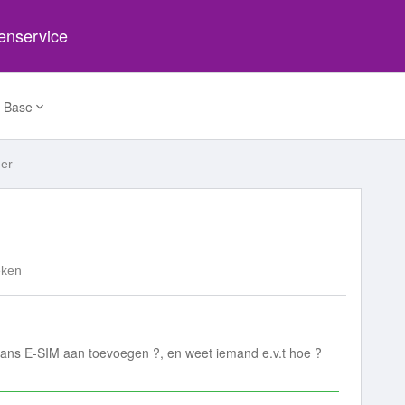
tenservice
 Base
er
eken
ans E-SIM aan toevoegen ?, en weet iemand e.v.t hoe ?