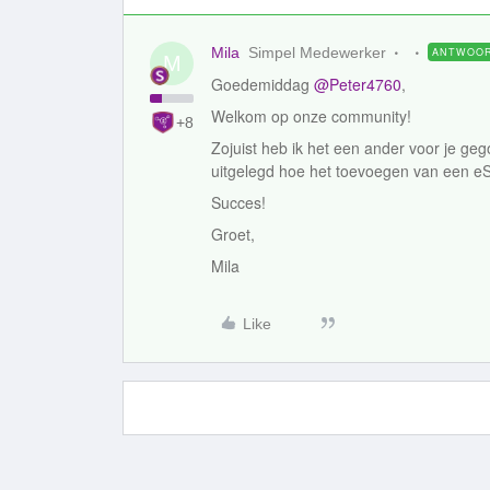
Mila
Simpel Medewerker
ANTWOO
M
Goedemiddag
@Peter4760
,
Welkom op onze community!
+8
Zojuist heb ik het een ander voor je ge
uitgelegd hoe het toevoegen van een e
Succes!
Groet,
Mila
Like