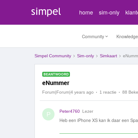
home
sim-only
klan
Community
Knowledge
Simpel Community
Sim-only
Simkaart
eNumm
BEANTWOORD
eNummer
Forum|Forum|4 years ago
1 reactie
88 Bek
Peter4760
Lezer
P
Heb een iPhone XS kan ik daar een Spa