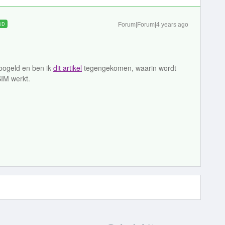
RD
Forum|Forum|4 years ago
googeld en ben ik
dit artikel
tegengekomen, waarin wordt
SIM werkt.