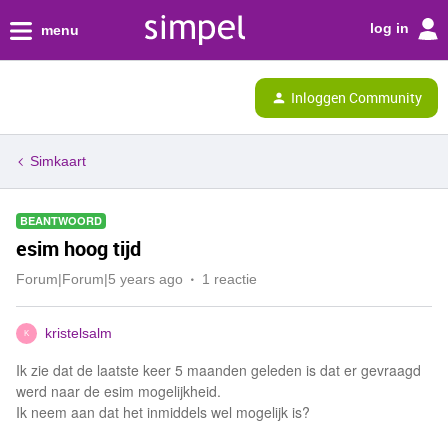
log in
menu
Inloggen Community
Simkaart
BEANTWOORD
esim hoog tijd
Forum|Forum|5 years ago
1 reactie
kristelsalm
K
Ik zie dat de laatste keer 5 maanden geleden is dat er gevraagd
werd naar de esim mogelijkheid.
Ik neem aan dat het inmiddels wel mogelijk is?