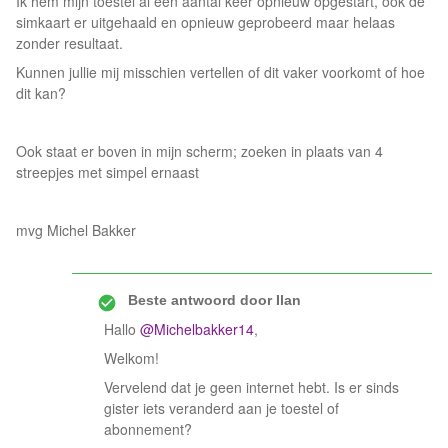
Ik hem mijn toestel al een aantal keer opnieuw opgestart, ook de
simkaart er uitgehaald en opnieuw geprobeerd maar helaas
zonder resultaat.
Kunnen jullie mij misschien vertellen of dit vaker voorkomt of hoe
dit kan?
Ook staat er boven in mijn scherm; zoeken in plaats van 4
streepjes met simpel ernaast
mvg Michel Bakker
Beste antwoord door
Ilan
Hallo
@Michelbakker14
,
Welkom!
Vervelend dat je geen internet hebt. Is er sinds
gister iets veranderd aan je toestel of
abonnement?