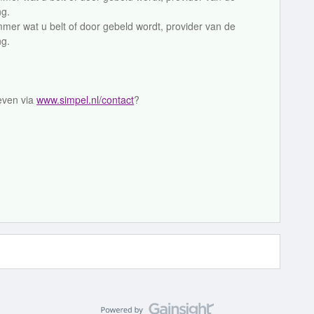
ng.
mmer wat u belt of door gebeld wordt, provider van de
ng.
geven via
www.simpel.nl/contact
?