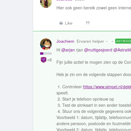
Hier ook geen bereik zowel geen internet
Like
Joachiem
Ervaren helper
ANTWOO
Hi
@arjan
rjan
@nuttigesjoerd
@Astra9
+8
Fijn jullie actief te mogen zien op de C
Heb je zin om de volgende stappen door
1. Controleer
https://www.simpel.nl/dek
speelt.
2. Start je telefoon opnieuw op
3. Test de simkaart in een ander toestel
4. Stuur ons de volgende gegevens ook al
Voorbeeld 1: datum, tijdstip, telefoonnu
andere persoon, postcode en foutmeldi
Voorbeeld 2: datum, tijdstip, telefoonnu