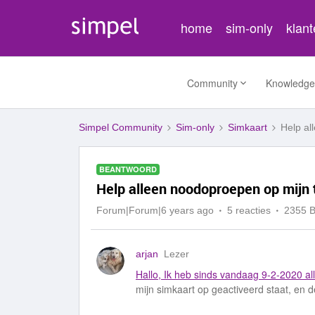
home
sim-only
klan
Community
Knowledge
Simpel Community
Sim-only
Simkaart
Help al
BEANTWOORD
Help alleen noodoproepen op mijn 
Forum|Forum|6 years ago
5 reacties
2355 
arjan
Lezer
Hallo, Ik heb sinds vandaag 9-2-2020 a
mijn simkaart op geactiveerd staat, en d