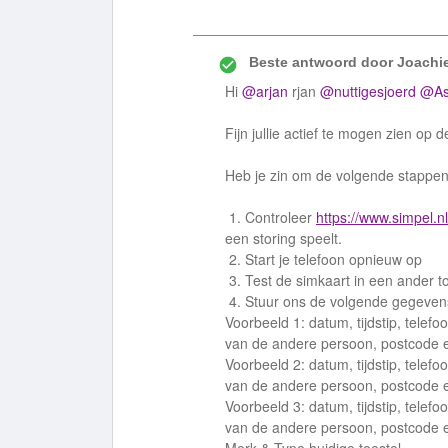
Beste antwoord door
Joachi
Hi
@arjan
rjan
@nuttigesjoerd
@As
Fijn jullie actief te mogen zien op
Heb je zin om de volgende stappen
1. Controleer
https://www.simpel.n
een storing speelt.
2. Start je telefoon opnieuw op
3. Test de simkaart in een ander t
4. Stuur ons de volgende gegevens o
Voorbeeld 1: datum, tijdstip, telef
van de andere persoon, postcode e
Voorbeeld 2: datum, tijdstip, telef
van de andere persoon, postcode e
Voorbeeld 3: datum, tijdstip, telef
van de andere persoon, postcode e