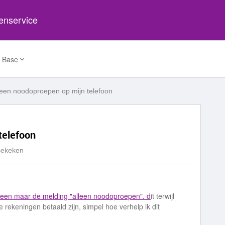
tenservice
 Base
leen noodoproepen op mijn telefoon
telefoon
Bekeken
lleen maar de melding "alleen noodoproepen". d
it terwijl
e rekeningen betaald zijn, simpel hoe verhelp ik dit