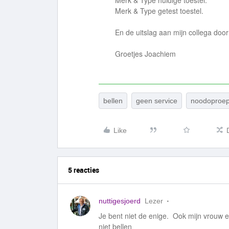
Merk & Type huidige toestel.
Merk & Type getest toestel.
En de uitslag aan mijn collega doo
Groetjes Joachiem
bellen
geen service
noodoproe
Like
5 reacties
nuttigesjoerd
Lezer
Je bent niet de enige. Ook mijn vrouw 
niet bellen