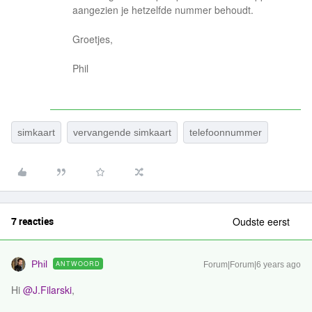
aangezien je hetzelfde nummer behoudt.
Groetjes,
Phil
simkaart
vervangende simkaart
telefoonnummer
7 reacties
Oudste eerst
Phil
ANTWOORD
Forum|Forum|6 years ago
Hi
@J.Filarski
,