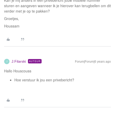
Kan je mij anders in een privébericht jouw mobiele nummer
sturen en aangeven wanneer ik je hierover kan terugbellen om dit
verder met je op te pakken?
Groetjes,
Houssam
J.Filarski
AUTEUR
Forum|Forum|6 years ago
J
Hallo Houscouss
Hoe verstuur ik jou een privebericht?