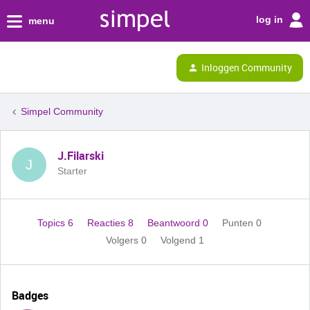
log in
menu
Inloggen Community
Simpel Community
J.Filarski
J
Starter
Topics 6
Reacties 8
Beantwoord 0
Punten 0
Volgers
0
Volgend
1
Badges