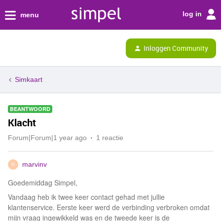
log in
menu
Inloggen Community
Simkaart
BEANTWOORD
Klacht
Forum|Forum|1 year ago
1 reactie
marvinv
M
Goedemiddag Simpel,
Vandaag heb ik twee keer contact gehad met jullie
klantenservice. Eerste keer werd de verbinding verbroken omdat
mijn vraag ingewikkeld was en de tweede keer is de