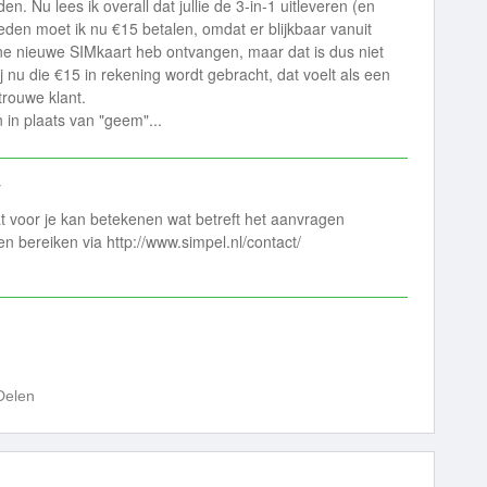
. Nu lees ik overall dat jullie de 3-in-1 uitleveren (en
reden moet ik nu €15 betalen, omdat er blijkbaar vanuit
ne nieuwe SIMkaart heb ontvangen, maar dat is dus niet
mij nu die €15 in rekening wordt gebracht, dat voelt als een
trouwe klant.
n in plaats van "geem"...
y
t voor je kan betekenen wat betreft het aanvragen
n bereiken via http://www.simpel.nl/contact/
Delen