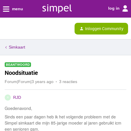
log in
menu
Inloggen Community
Simkaart
BEANTWOORD
Noodsituatie
Forum|Forum|3 years ago
3 reacties
RJD
R
Goedenavond,
Sinds een paar dagen heb ik het volgende probleem met de
Simpel simkaart die mijn 85-jarige moeder al jaren gebruikt icm
een senioren gsm.