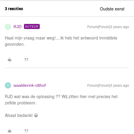
3 reacties
Oudste eerst
RJD
AUTEUR
Forum|Forum|3 years ago
R
Haal mijn vraag maar weg!....Ik heb het antwoord inmiddels
gevonden.
waalderink-olthof
Forum|Forum|3 years ago
W
RJD wat was de oplossing ?? Wij zitten hier met precies het
zelfde probleem.
Alvast bedankt 😀