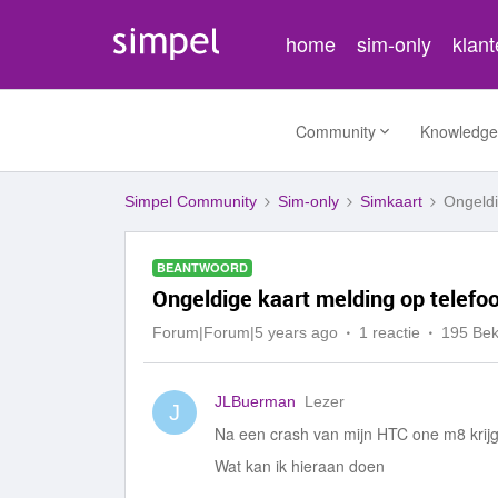
home
sim-only
klan
Community
Knowledge
Simpel Community
Sim-only
Simkaart
Ongeldi
BEANTWOORD
Ongeldige kaart melding op telefo
Forum|Forum|5 years ago
1 reactie
195 Be
JLBuerman
Lezer
J
Na een crash van mijn HTC one m8 krijg 
Wat kan ik hieraan doen