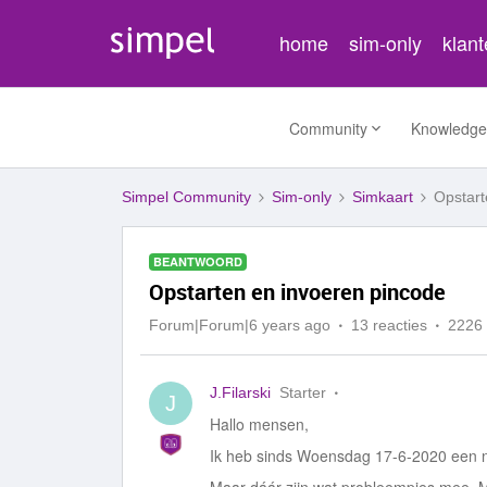
home
sim-only
klan
Community
Knowledge
Simpel Community
Sim-only
Simkaart
Opstart
BEANTWOORD
Opstarten en invoeren pincode
Forum|Forum|6 years ago
13 reacties
2226
J.Filarski
Starter
J
Hallo mensen,
Ik heb sinds Woensdag 17-6-2020 een 