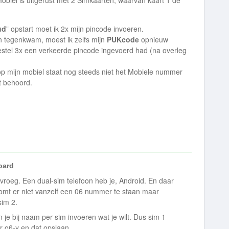
biel is uitgerust met 2 Simkaarten, waarvan kaart 1 de
ud
” opstart moet ik 2x mijn pincode invoeren.
en tegenkwam, moest ik zelfs mijn
PUKcode
opnieuw
oestel 3x een verkeerde pincode ingevoerd had (na overleg
op mijn mobiel staat nog steeds niet het Mobiele nummer
rt behoord.
ard
t vroeg. Een dual-sim telefoon heb je, Android. En daar
omt er niet vanzelf een 06 nummer te staan maar
sim 2.
je bij naam per sim invoeren wat je wilt. Dus sim 1
r o6-y en dat opslaan.