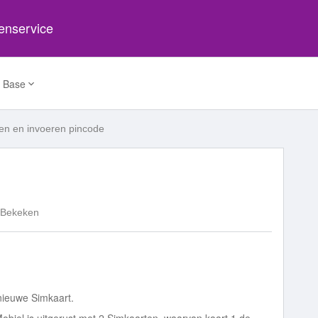
tenservice
 Base
en en invoeren pincode
 Bekeken
nieuwe Simkaart.