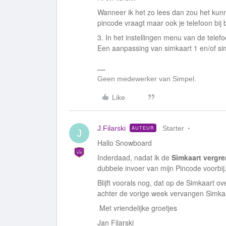
Wanneer ik het zo lees dan zou het kun
pincode vraagt maar ook je telefoon bij 
3. In het instellingen menu van de tele
Een aanpassing van simkaart 1 en/of si
Geen medewerker van Simpel.
Like
J.Filarski
Starter
AUTEUR
J
Hallo Snowboard
Inderdaad, nadat ik de
Simkaart vergre
dubbele invoer van mijn Pincode voorbij
Blijft voorals nog, dat op de Simkaart o
achter de vorige week vervangen Simkaa
Met vriendelijke groetjes
Jan Filarski