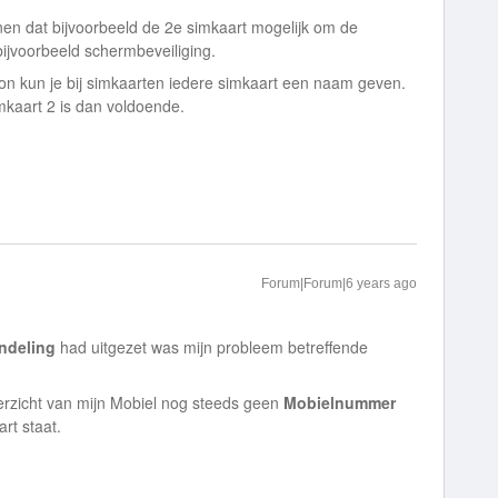
nen dat bijvoorbeeld de 2e simkaart mogelijk om de
bijvoorbeeld schermbeveiliging.
foon kun je bij simkaarten iedere simkaart een naam geven.
mkaart 2 is dan voldoende.
Forum|Forum|6 years ago
ndeling
had uitgezet was mijn probleem betreffende
.
verzicht van mijn Mobiel nog steeds geen
Mobielnummer
rt staat.