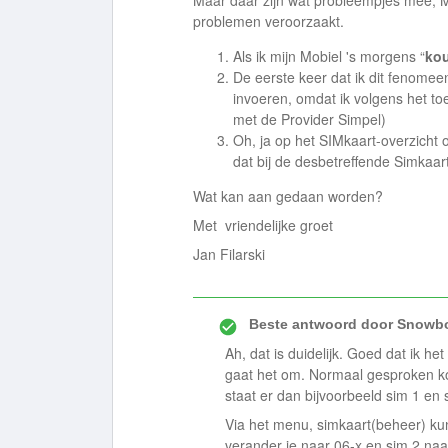
Maar dáár zijn wat probleempjes mee, Mo
problemen veroorzaakt.
Als ik mijn Mobiel 's morgens “
ko
De eerste keer dat ik dit fenome
invoeren, omdat ik volgens het t
met de Provider Simpel)
Oh, ja op het SIMkaart-overzicht 
dat bij de desbetreffende Simkaa
Wat kan aan gedaan worden?
Met vriendelijke groet
Jan Filarski
Beste antwoord door
Snowbo
Ah, dat is duidelijk. Goed dat ik he
gaat het om. Normaal gesproken k
staat er dan bijvoorbeeld sim 1 en 
Via het menu, simkaart(beheer) kun 
verander je naar 06-x en sim 2 naa