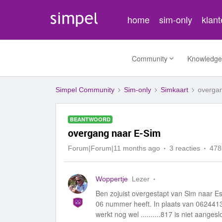
home
sim-only
klan
Community
Knowledge
Simpel Community
Sim-only
Simkaart
overga
BEANTWOORD
overgang naar E-Sim
Forum|Forum|11 months ago
3 reacties
478
Woppertje
Lezer
Ben zojuist overgestapt van Sim naar Es
06 nummer heeft. In plaats van 062441
werkt nog wel ..........817 is niet aangesl