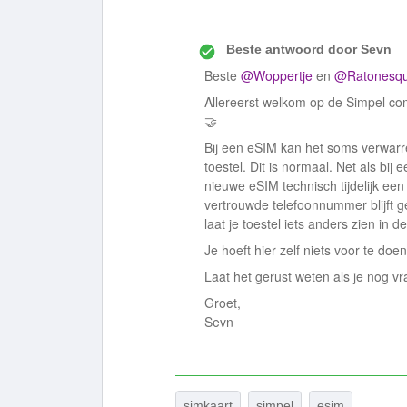
Beste antwoord door
Sevn
Beste ​
@Woppertje
en ​
@Ratonesq
Allereerst welkom op de Simpel co
🤝
Bij een eSIM kan het soms verwarren
toestel. Dit is normaal. Net als bij
nieuwe eSIM technisch tijdelijk e
vertrouwde telefoonnummer blijft 
laat je toestel iets anders zien in de
Je hoeft hier zelf niets voor te doe
Laat het gerust weten als je nog v
Groet,
Sevn
simkaart
simpel
esim