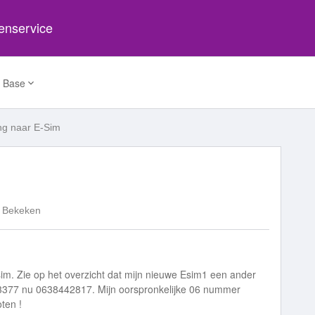
tenservice
 Base
ng naar E-Sim
 Bekeken
im. Zie op het overzicht dat mijn nieuwe Esim1 een ander
3377 nu 0638442817. Mijn oorspronkelijke 06 nummer
oten !