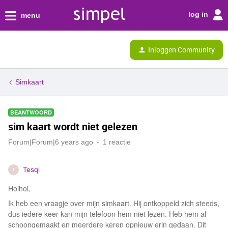
log in
menu
Inloggen Community
Simkaart
BEANTWOORD
sim kaart wordt niet gelezen
Forum|Forum|6 years ago
1 reactie
Tesqi
T
Hoihoi,
Ik heb een vraagje over mijn simkaart. Hij ontkoppeld zich steeds,
dus iedere keer kan mijn telefoon hem niet lezen. Heb hem al
schoongemaakt en meerdere keren opnieuw erin gedaan. Dit