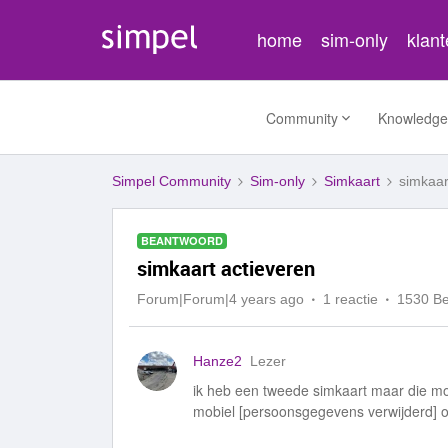
home
sim-only
klan
Community
Knowledge
Simpel Community
Sim-only
Simkaart
simkaar
BEANTWOORD
simkaart actieveren
Forum|Forum|4 years ago
1 reactie
1530 B
Hanze2
Lezer
ik heb een tweede simkaart maar die mo
mobiel [persoonsgegevens verwijderd] o