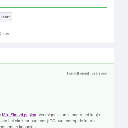
mkaart
Delen
Forum|Forum|4 years ago
de
Mijn Simpel pagina
. Vervolgens kun je onder het kopje
jfers van het simkaartnummer (ICC-nummer op de kaart)
nement te koppelen.