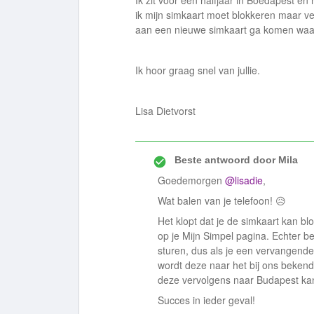
Ik zit voor een halfjaar in Boedapest en 
ik mijn simkaart moet blokkeren maar ve
aan een nieuwe simkaart ga komen waar
Ik hoor graag snel van jullie.
Lisa Dietvorst
Beste antwoord door
Mila
Goedemorgen
@lisadie
,
Wat balen van je telefoon! 😥
Het klopt dat je de simkaart kan bl
op je Mijn Simpel pagina. Echter b
sturen, dus als je een vervangende
wordt deze naar het bij ons bekend
deze vervolgens naar Budapest kan
Succes in ieder geval!