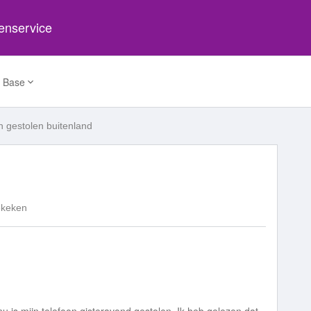
tenservice
 Base
n gestolen buitenland
ekeken