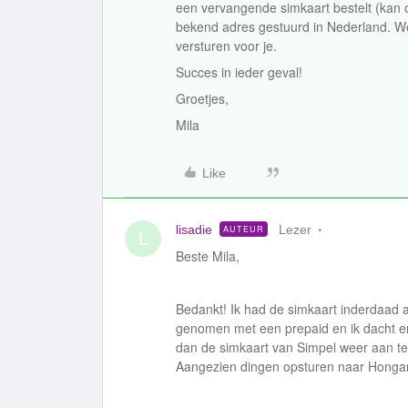
een vervangende simkaart bestelt (kan o
bekend adres gestuurd in Nederland. We
versturen voor je.
Succes in ieder geval!
Groetjes,
Mila
Like
lisadie
Lezer
AUTEUR
L
Beste Mila,
Bedankt! Ik had de simkaart inderdaad a
genomen met een prepaid en ik dacht er
dan de simkaart van Simpel weer aan t
Aangezien dingen opsturen naar Hongarije