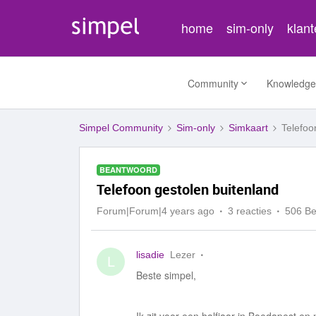
home
sim-only
klan
Community
Knowledge
Simpel Community
Sim-only
Simkaart
Telefoo
BEANTWOORD
Telefoon gestolen buitenland
Forum|Forum|4 years ago
3 reacties
506 B
lisadie
Lezer
L
Beste simpel,