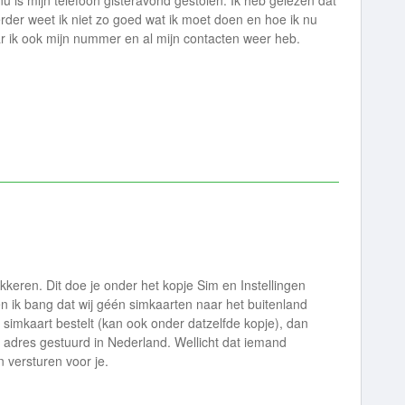
nu is mijn telefoon gisteravond gestolen. Ik heb gelezen dat
rder weet ik niet zo goed wat ik moet doen en hoe ik nu
 ik ook mijn nummer en al mijn contacten weer heb.
okkeren. Dit doe je onder het kopje Sim en Instellingen
en ik bang dat wij géén simkaarten naar het buitenland
 simkaart bestelt (kan ook onder datzelfde kopje), dan
 adres gestuurd in Nederland. Wellicht dat iemand
 versturen voor je.