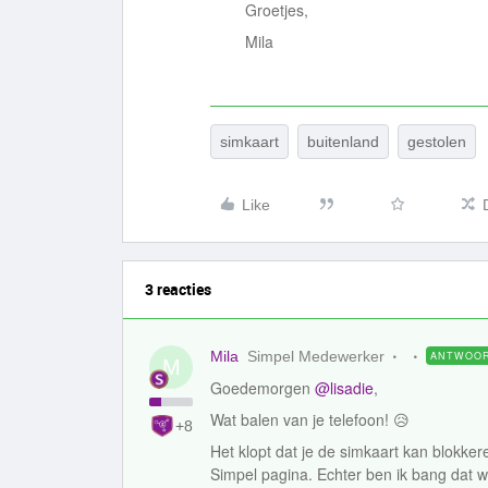
Groetjes,
Mila
simkaart
buitenland
gestolen
Like
3 reacties
Mila
Simpel Medewerker
ANTWOO
M
Goedemorgen
@lisadie
,
Wat balen van je telefoon! 😥
+8
Het klopt dat je de simkaart kan blokkere
Simpel pagina. Echter ben ik bang dat wi