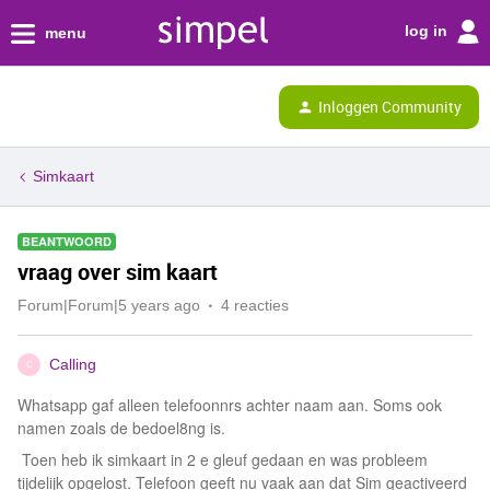
log in
menu
Inloggen Community
Simkaart
BEANTWOORD
vraag over sim kaart
Forum|Forum|5 years ago
4 reacties
Calling
C
Whatsapp gaf alleen telefoonnrs achter naam aan. Soms ook
namen zoals de bedoel8ng is.
Toen heb ik simkaart in 2 e gleuf gedaan en was probleem
tijdelijk opgelost. Telefoon geeft nu vaak aan dat Sim geactiveerd