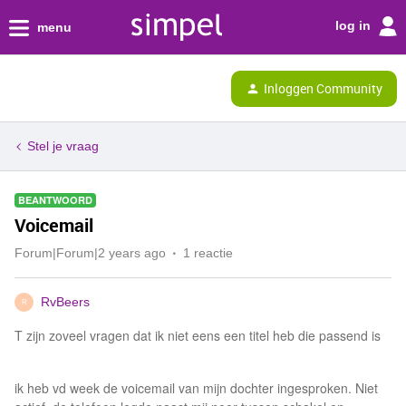
log in
menu
Inloggen Community
Stel je vraag
BEANTWOORD
Voicemail
Forum|Forum|2 years ago
1 reactie
RvBeers
R
T zijn zoveel vragen dat ik niet eens een titel heb die passend is
ik heb vd week de voicemail van mijn dochter ingesproken. Niet