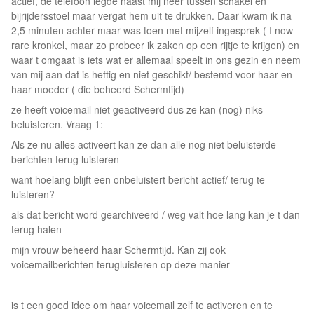
actief, de telefoon legde naast mij neer tussen schakel en
bijrijdersstoel maar vergat hem uit te drukken. Daar kwam ik na
2,5 minuten achter maar was toen met mijzelf ingesprek ( I now
rare kronkel, maar zo probeer ik zaken op een rijtje te krijgen) en
waar t omgaat is iets wat er allemaal speelt in ons gezin en neem
van mij aan dat is heftig en niet geschikt/ bestemd voor haar en
haar moeder ( die beheerd Schermtijd)
ze heeft voicemail niet geactiveerd dus ze kan (nog) niks
beluisteren. Vraag 1:
Als ze nu alles activeert kan ze dan alle nog niet beluisterde
berichten terug luisteren
want hoelang blijft een onbeluistert bericht actief/ terug te
luisteren?
als dat bericht word gearchiveerd / weg valt hoe lang kan je t dan
terug halen
mijn vrouw beheerd haar Schermtijd. Kan zij ook
voicemailberichten terugluisteren op deze manier
is t een goed idee om haar voicemail zelf te activeren en te