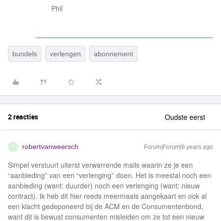
Phil
bundels
verlengen
abonnement
2 reacties
Oudste eerst
robertvanweersch
Forum|Forum|6 years ago
R
Simpel verstuurt uiterst verwarrende mails waarin ze je een
“aanbieding” van een “verlenging” doen. Het is meestal noch een
aanbieding (want: duurder) noch een verlenging (want: nieuw
contract). Ik heb dit hier reeds meermaals aangekaart en ook al
een klacht gedeponeerd bij de ACM en de Consumentenbond,
want dit is bewust consumenten misleiden om ze tot een nieuw