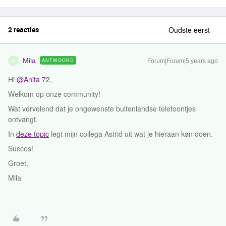
2 reacties
Oudste eerst
Mila
ANTWOORD
Forum|Forum|5 years ago
M
Hi
@Anita 72
,
Welkom op onze community!
Wat vervelend dat je ongewenste buitenlandse telefoontjes
ontvangt.
In
deze topic
legt mijn collega Astrid uit wat je hieraan kan doen.
Succes!
Groet,
Mila