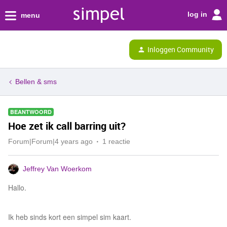
log in
menu
Inloggen Community
Bellen & sms
BEANTWOORD
Hoe zet ik call barring uit?
Forum|Forum|4 years ago
1 reactie
Jeffrey Van Woerkom
Hallo.
Ik heb sinds kort een simpel sim kaart.