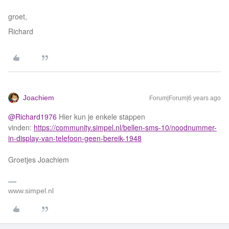
groet,
Richard
Joachiem
Forum|Forum|6 years ago
@Richard1976
Hier kun je enkele stappen
vinden:
https://community.simpel.nl/bellen-sms-10/noodnummer-
in-display-van-telefoon-geen-bereik-1948
Groetjes Joachiem
www.simpel.nl